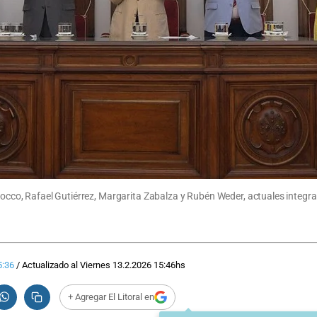
stocco, Rafael Gutiérrez, Margarita Zabalza y Rubén Weder, actuales integr
5:36
/
Actualizado al
Viernes 13.2.2026
15:46
hs
+ Agregar El Litoral en