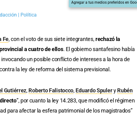
Agregar a tus medios preferidos en Goo
dacción | Política
a Fe
, con el voto de sus siete integrantes,
rechazó la
rovincial a cuatro de ellos
. El gobierno santafesino había
invocando un posible conflicto de intereses a la hora de
contra la ley de reforma del sistema previsional.
l Gutiérrez
,
Roberto Falistocco
,
Eduardo Spuler
y
Rubén
directo
”, por cuanto la ley 14.283, que modificó el régimen
idad para afectar la esfera patrimonial de los magistrados”