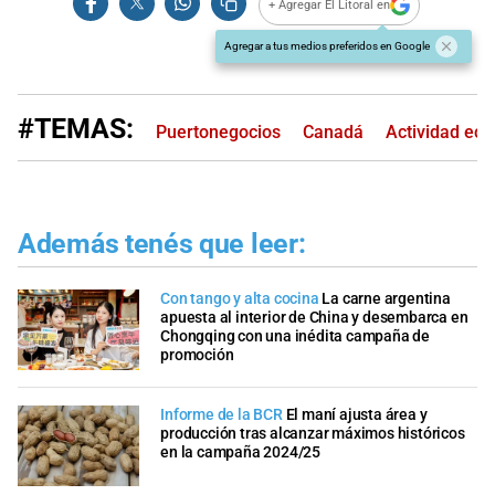
+ Agregar El Litoral en
Agregar a tus medios preferidos en Google
#TEMAS:
Puertonegocios
Canadá
Actividad ec
Además tenés que leer:
Con tango y alta cocina
La carne argentina
apuesta al interior de China y desembarca en
Chongqing con una inédita campaña de
promoción
Informe de la BCR
El maní ajusta área y
producción tras alcanzar máximos históricos
en la campaña 2024/25