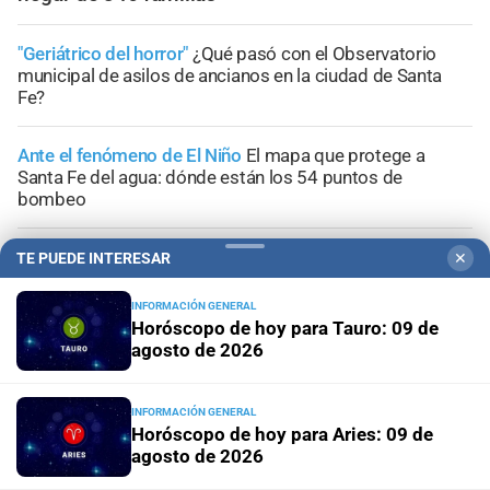
"Geriátrico del horror"
¿Qué pasó con el Observatorio
municipal de asilos de ancianos en la ciudad de Santa
Fe?
Ante el fenómeno de El Niño
El mapa que protege a
Santa Fe del agua: dónde están los 54 puntos de
bombeo
Clima
Qué dice el pronóstico de este sábado en la ciudad
TE PUEDE INTERESAR
✕
de Santa Fe
INFORMACIÓN GENERAL
Horóscopo de hoy para Tauro: 09 de
Gestión de Riesgo
Fenómeno El Niño: así es el portal
agosto de 2026
informativo que lanzó la ciudad de Santa Fe
INFORMACIÓN GENERAL
Horóscopo de hoy para Aries: 09 de
agosto de 2026