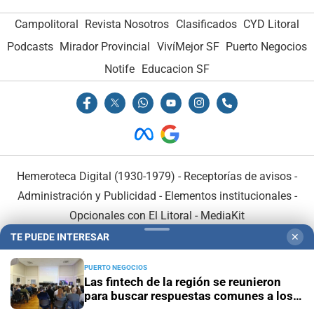
Campolitoral
Revista Nosotros
Clasificados
CYD Litoral
Podcasts
Mirador Provincial
VivíMejor SF
Puerto Negocios
Notife
Educacion SF
Hemeroteca Digital (1930-1979)
-
Receptorías de avisos
-
Administración y Publicidad
-
Elementos institucionales
-
Opcionales con El Litoral
-
MediaKit
TE PUEDE INTERESAR
✕
El Litoral es miembro de:
PUERTO NEGOCIOS
Las fintech de la región se reunieron
para buscar respuestas comunes a los
desafíos de la IA y las regulaciones