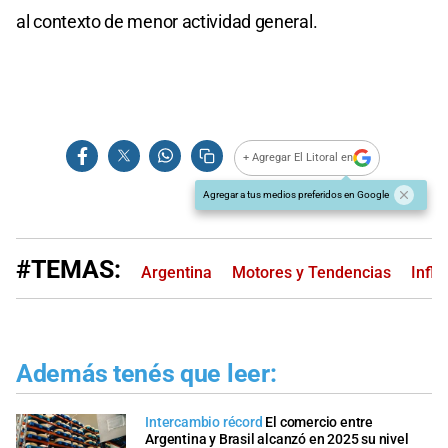
al contexto de menor actividad general.
+ Agregar El Litoral en
Agregar a tus medios preferidos en Google
#TEMAS:
Argentina
Motores y Tendencias
Infla
Además tenés que leer:
Intercambio récord
El comercio entre
Argentina y Brasil alcanzó en 2025 su nivel