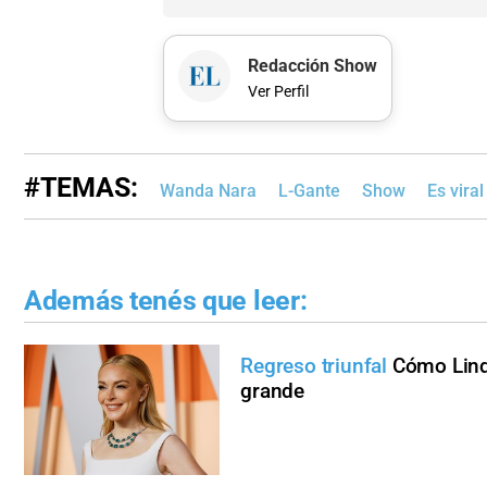
Redacción Show
Ver Perfil
#TEMAS:
Wanda Nara
L-Gante
Show
Es viral
Además tenés que leer:
Regreso triunfal
Cómo Linds
grande