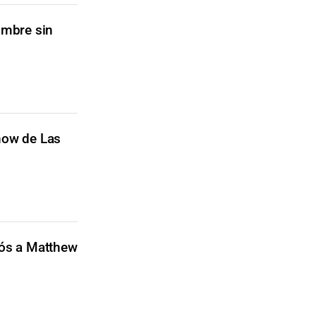
ombre sin
show de Las
iós a Matthew