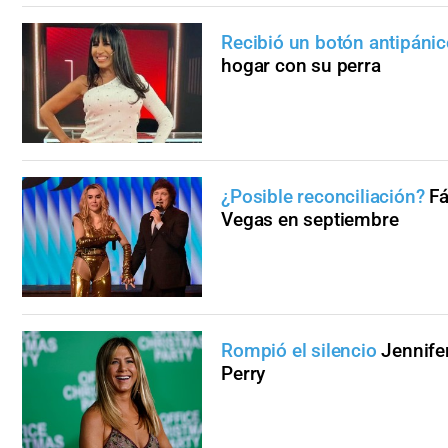
Recibió un botón antipáni
hogar con su perra
¿Posible reconciliación?
Fá
Vegas en septiembre
Rompió el silencio
Jennife
Perry