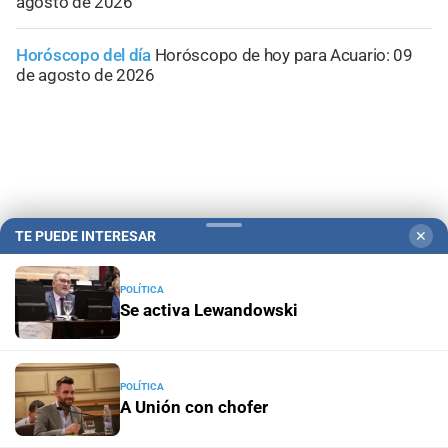
agosto de 2026
Horóscopo del día
Horóscopo de hoy para Acuario: 09
de agosto de 2026
TE PUEDE INTERESAR
✕
POLÍTICA
Se activa Lewandowski
Campolitoral
Revista Nosotros
Clasificados
CYD Litoral
POLÍTICA
Podcasts
Mirador Provincial
VivíMejor SF
Puerto Negocios
A Unión con chofer
Notife
Educacion SF