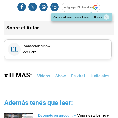
+ Agregar El Litoral en
Agregar a tus medios preferidos en Google
Sobre el Autor
Redacción Show
Ver Perfil
#TEMAS:
Videos
Show
Es viral
Judiciales
Además tenés que leer:
Detenido en un country
"Vine a este barrio y