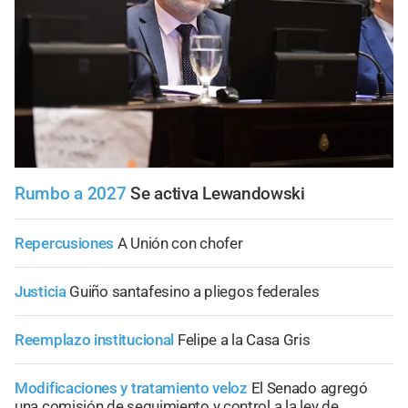
Rumbo a 2027
Se activa Lewandowski
Repercusiones
A Unión con chofer
Justicia
Guiño santafesino a pliegos federales
Reemplazo institucional
Felipe a la Casa Gris
Modificaciones y tratamiento veloz
El Senado agregó
una comisión de seguimiento y control a la ley de