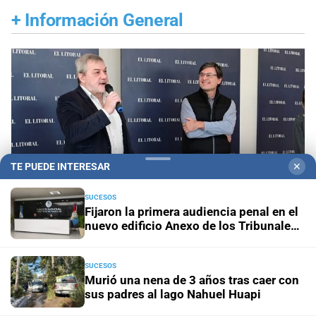
+
Información General
TE PUEDE INTERESAR
✕
SUCESOS
Fijaron la primera audiencia penal en el
nuevo edificio Anexo de los Tribunales
de Santa Fe
Aniversario
El Litoral cumplió 108 años y celebró
SUCESOS
la trayectoria de empleados que son parte de su
Murió una nena de 3 años tras caer con
sus padres al lago Nahuel Huapi
historia