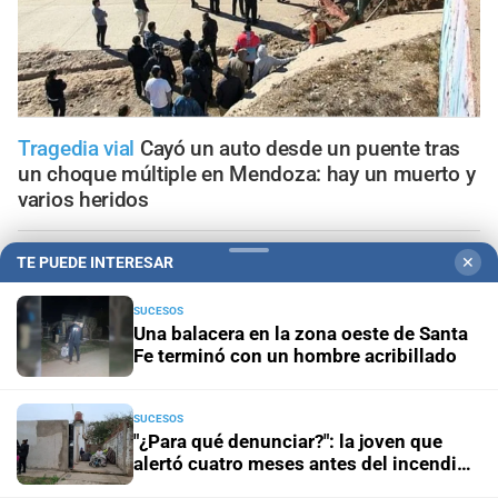
Tragedia vial
Cayó un auto desde un puente tras
un choque múltiple en Mendoza: hay un muerto y
varios heridos
Geriátricos clandestinos
"¿Para qué denunciar?": la joven
TE PUEDE INTERESAR
✕
que alertó cuatro meses antes del incendio reclama ser
escuchada
SUCESOS
Una balacera en la zona oeste de Santa
Fe terminó con un hombre acribillado
Penas máximas
Pedirán 15 años de prisión para madre e
hija por el crimen de Jeremías Monzón
SUCESOS
"¿Para qué denunciar?": la joven que
Encubrimiento agravado
Caso Agostina Vega: la
alertó cuatro meses antes del incendio
reacción de sus abuelos tras las nuevas detenciones
reclama ser escuchada