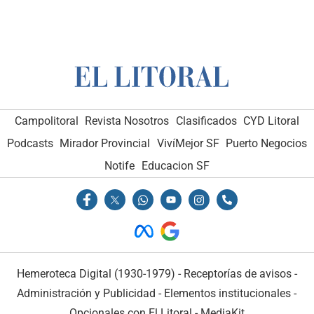
Campolitoral
Revista Nosotros
Clasificados
CYD Litoral
Podcasts
Mirador Provincial
VivíMejor SF
Puerto Negocios
Notife
Educacion SF
Hemeroteca Digital (1930-1979)
-
Receptorías de avisos
-
Administración y Publicidad
-
Elementos institucionales
-
Opcionales con El Litoral
-
MediaKit