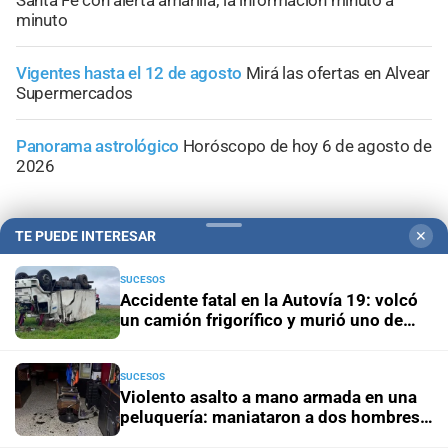
Santa Fe con alerta amarilla; la información minuto a
minuto
Vigentes hasta el 12 de agosto
Mirá las ofertas en Alvear
Supermercados
Panorama astrológico
Horóscopo de hoy 6 de agosto de
2026
TE PUEDE INTERESAR
✕
SUCESOS
Accidente fatal en la Autovía 19: volcó
un camión frigorífico y murió uno de
sus ocupantes
SUCESOS
Violento asalto a mano armada en una
peluquería: maniataron a dos hombres y
robaron todo