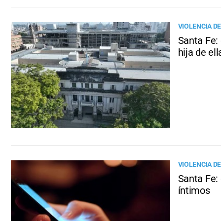
VIOLENCIA D
Santa Fe: 
hija de ell
VIOLENCIA D
Santa Fe:
íntimos