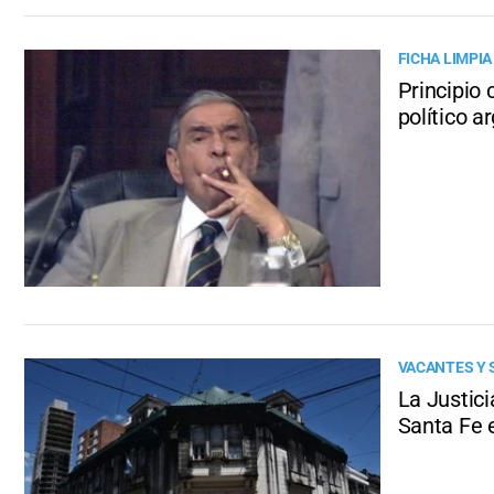
FICHA LIMPIA
Principio 
político ar
VACANTES Y
La Justici
Santa Fe 