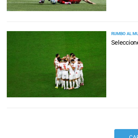
RUMBO AL M
Seleccione
CA