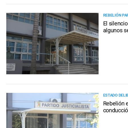
REBELIÓN PA
El silenc
algunos s
ESTADO DELI
Rebelión e
conducci