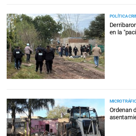
POLÍTICA CR
Derribaro
en la "paci
MICROTRÁFIC
Ordenan d
asentamie