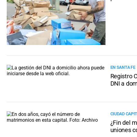
EN SANTA FE
Registro C
DNI a domi
CIUDAD CAPI
¿Fin del 
uniones co