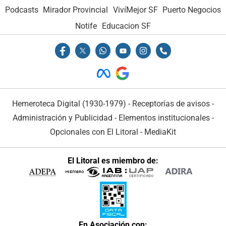
Podcasts
Mirador Provincial
VivíMejor SF
Puerto Negocios
Notife
Educacion SF
Hemeroteca Digital (1930-1979)
-
Receptorías de avisos
-
Administración y Publicidad
-
Elementos institucionales
-
Opcionales con El Litoral
-
MediaKit
El Litoral es miembro de:
En Asociación con: