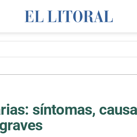
arias: síntomas, caus
 graves