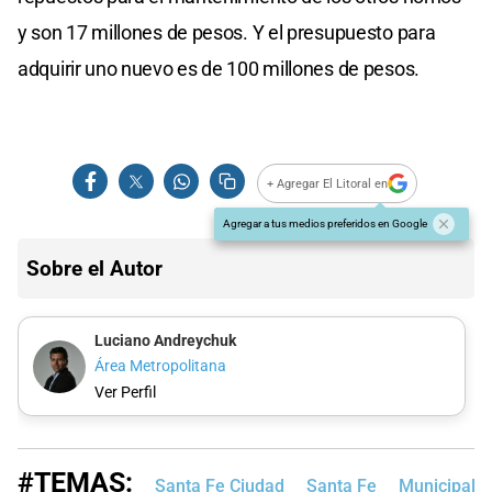
y son 17 millones de pesos. Y el presupuesto para
adquirir uno nuevo es de 100 millones de pesos.
+ Agregar El Litoral en
Agregar a tus medios preferidos en Google
Sobre el Autor
Luciano Andreychuk
Área Metropolitana
Ver Perfil
#TEMAS:
Santa Fe Ciudad
Santa Fe
Municipalid