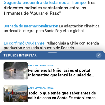
Segundo encuentro de Estamos a Tiempo
Tres
dirigentes radicales santafesinos entre los
firmantes de "Apurar el Paso"
Jornada de Internacionalización
La adaptación climática:
un desafío integral para Santa Fe y el sur global
Lo confirmó Coudannes
Pullaro viaja a Chile con agenda
productiva vinculada al puerto de Rosario
TE PUEDE INTERESAR
✕
Proyecto de Losada
Contundente rechazo del
radicalismo nacional al dictamen sobre falsas denuncias
ÁREA METROPOLITANA
Fenómeno El Niño: así es el portal
informativo que lanzó la ciudad de
Congreso de la Nación
Ley de Propiedad Privada: cómo
Santa Fe
votaron Losada, Galaretto y Lewandowski en el Senado
ÁREA METROPOLITANA
Todo lo que tenés que saber antes de
salir de casa en Santa Fe este viernes 7
de agosto