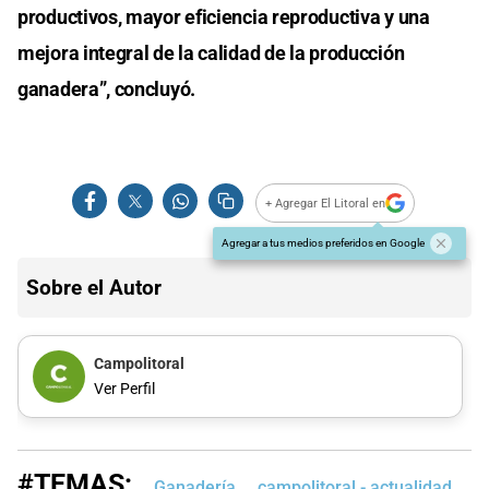
productivos, mayor eficiencia reproductiva y una
mejora integral de la calidad de la producción
ganadera”, concluyó.
+ Agregar El Litoral en
Agregar a tus medios preferidos en Google
Sobre el Autor
Campolitoral
Ver Perfil
#TEMAS:
Ganadería
campolitoral - actualidad
c