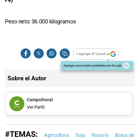
Peso neto: 36.000 kilogramos
+ Agregar El Litoral en
Agregar a tus medios preferidos en Google
Sobre el Autor
Campolitoral
Ver Perfil
#TEMAS:
Agricultura
Soja
Rosario
Bolsa de C