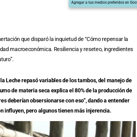
Agregar a tus medios preferidos en Goo
sertación que disparó la inquietud de “Cómo repensar la
idad macroeconómica. Resiliencia y reseteo, ingredientes
turo”.
e la Leche repasó variables de los tambos, del manejo de
sumo de materia seca explica el 80% de la producción de
res deberían obsersionarse con eso”, dando a entender
n influyen, pero algunos tienen más injerencia.