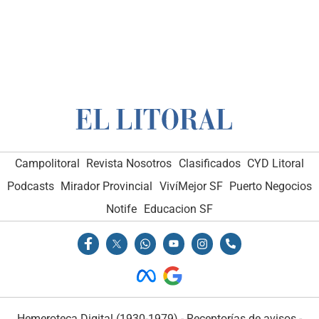
Campolitoral
Revista Nosotros
Clasificados
CYD Litoral
Podcasts
Mirador Provincial
VivíMejor SF
Puerto Negocios
Notife
Educacion SF
Hemeroteca Digital (1930-1979)
-
Receptorías de avisos
-