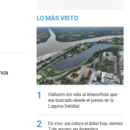
LO MÁS VISTO
anca
1
Hallaron sin vida al kitesurfista que
era buscado desde el jueves en la
Laguna Setúbal
2
En vivo: así cotiza el dólar hoy, viernes
7 de agosto, en Argentina