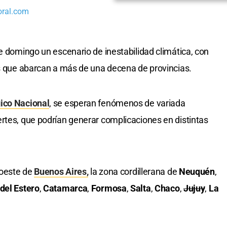
oral.com
e domingo un escenario de inestabilidad climática, con
as que abarcan a más de una decena de provincias.
ico Nacional
, se esperan fenómenos de variada
rtes, que podrían generar complicaciones en distintas
 oeste de
Buenos Aires,
la zona cordillerana de
Neuquén
,
del Estero
,
Catamarca
,
Formosa
,
Salta
,
Chaco
,
Jujuy
,
La