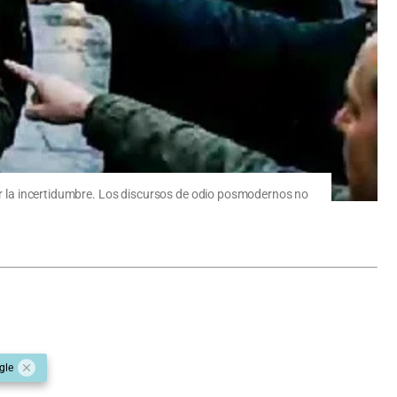
car la incertidumbre. Los discursos de odio posmodernos no
gle