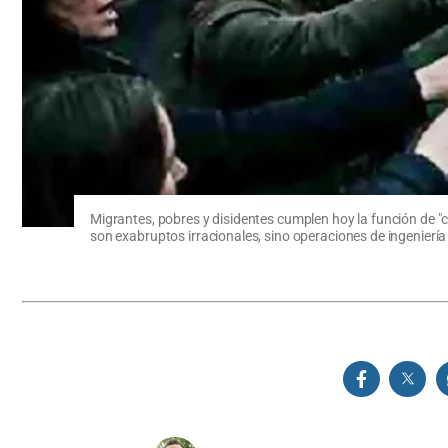
Migrantes, pobres y disidentes cumplen hoy la función de "c
son exabruptos irracionales, sino operaciones de ingeniería s