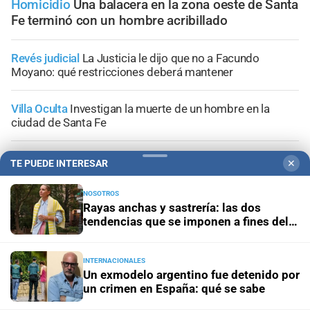
Homicidio
Una balacera en la zona oeste de Santa
Fe terminó con un hombre acribillado
Revés judicial
La Justicia le dijo que no a Facundo
Moyano: qué restricciones deberá mantener
Villa Oculta
Investigan la muerte de un hombre en la
ciudad de Santa Fe
Hay siete heridos
Chocaron un tren y un colectivo a
TE PUEDE INTERESAR
✕
metros de La Bombonera
NOSOTROS
Rayas anchas y sastrería: las dos
Tribunales
Prisión preventiva para dos hermanos
tendencias que se imponen a fines del
acusados por un brutal asalto contra un adolescente en
invierno
Santa Fe
INTERNACIONALES
Un exmodelo argentino fue detenido por
un crimen en España: qué se sabe