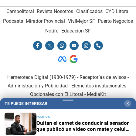
Campolitoral
Revista Nosotros
Clasificados
CYD Litoral
Podcasts
Mirador Provincial
VivíMejor SF
Puerto Negocios
Notife
Educacion SF
Hemeroteca Digital (1930-1979)
-
Receptorías de avisos
-
Administración y Publicidad
-
Elementos institucionales
-
Opcionales con El Litoral
-
MediaKit
TE PUEDE INTERESAR
✕
El Litoral es miembro de:
POLÍTICA
Quitan el carnet de conducir al senador
que publicó un video con mate y celular
al volante