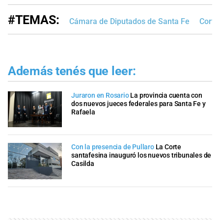
#TEMAS:
Cámara de Diputados de Santa Fe
Corte
Además tenés que leer:
Juraron en Rosario
La provincia cuenta con
dos nuevos jueces federales para Santa Fe y
Rafaela
Con la presencia de Pullaro
La Corte
santafesina inauguró los nuevos tribunales de
Casilda