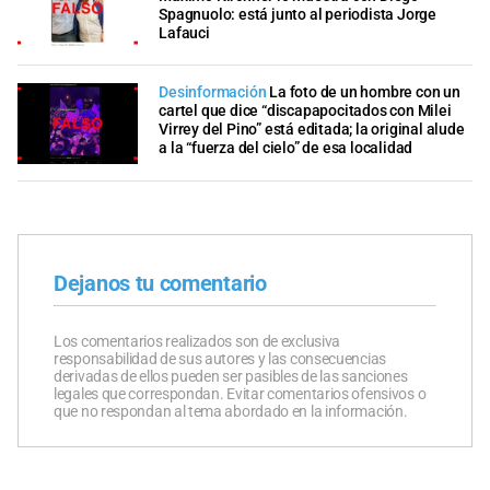
Spagnuolo: está junto al periodista Jorge
Lafauci
Desinformación
La foto de un hombre con un
cartel que dice “discapapocitados con Milei
Virrey del Pino” está editada; la original alude
a la “fuerza del cielo” de esa localidad
Dejanos tu comentario
Los comentarios realizados son de exclusiva
responsabilidad de sus autores y las consecuencias
derivadas de ellos pueden ser pasibles de las sanciones
legales que correspondan. Evitar comentarios ofensivos o
que no respondan al tema abordado en la información.