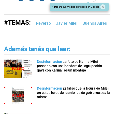
Agregar a tus medios preferidos en Google
#TEMAS:
Reverso
Javier Milei
Buenos Aires
G
Además tenés que leer:
Desinformación
La foto de Karina Milei
posando con una bandera de “agrupación
gays con Karina” es un montaje
Desinformación
Es falso que la figura de Milei
en estas fotos de reuniones de gobierno sea la
misma