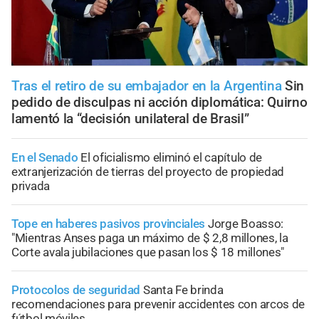
Tras el retiro de su embajador en la Argentina
Sin
pedido de disculpas ni acción diplomática: Quirno
lamentó la “decisión unilateral de Brasil”
En el Senado
El oficialismo eliminó el capítulo de
extranjerización de tierras del proyecto de propiedad
privada
Tope en haberes pasivos provinciales
Jorge Boasso:
"Mientras Anses paga un máximo de $ 2,8 millones, la
Corte avala jubilaciones que pasan los $ 18 millones"
Protocolos de seguridad
Santa Fe brinda
recomendaciones para prevenir accidentes con arcos de
fútbol móviles