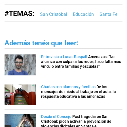
#TEMAS:
San Cristóbal
Educación
Santa Fe
M
Además tenés que leer:
Entrevista a Lucas Raspall
Amenazas: "No
alcanza con culpar a las redes, hace falta más
vínculo entre familias y escuelas"
Charlas con alumnos y familias
De los
mensajes de miedo al trabajo en el aula: la
respuesta educativa a las amenazas
Desde el Concejo
Post tragedia en San
Cristóbal: piden activar la prevención de
violencias digitales en Santa Fe