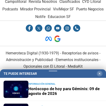
Campolitoral
Revista Nosotros
Clasificados
CYD Litoral
Podcasts
Mirador Provincial
VivíMejor SF
Puerto Negocios
Notife
Educacion SF
Hemeroteca Digital (1930-1979)
-
Receptorías de avisos
-
Administración y Publicidad
-
Elementos institucionales
-
Opcionales con El Litoral
-
MediaKit
TE PUEDE INTERESAR
✕
El Litoral es miembro de:
INFORMACIÓN GENERAL
Horóscopo de hoy para Géminis: 09 de
agosto de 2026