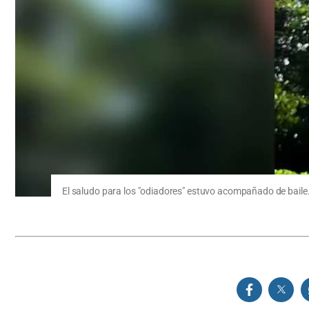
El saludo para los "odiadores" estuvo acompañado de baile