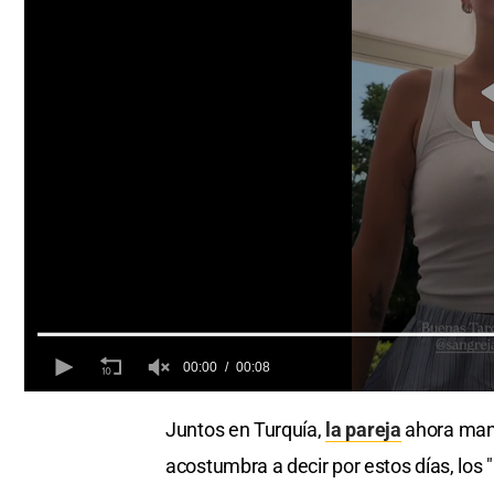
00:00
00:08
0
of
Juntos en Turquía,
la pareja
ahora mand
8
seconds
Volume
acostumbra a decir por estos días, los "
0%