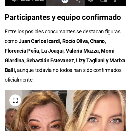
0
seconds
Participantes y equipo confirmado
of
0
seconds
Entre los posibles concursantes se destacan figuras
como
Juan Carlos Icardi,
Rocío Oliva, Chano,
Florencia Peña, La Joaqui, Valeria Mazza,
Momi
Giardina, Sebastián Estevanez, Lizy Tagliani y Marixa
Balli,
aunque todavía no todos han sido confirmados
oficialmente.