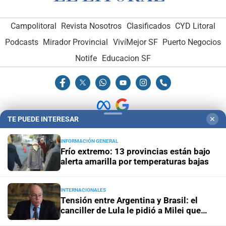
Campolitoral
Revista Nosotros
Clasificados
CYD Litoral
Podcasts
Mirador Provincial
VivíMejor SF
Puerto Negocios
Notife
Educacion SF
TE PUEDE INTERESAR
✕
Hemeroteca Digital (1930-1979)
-
Receptorías de avisos
-
INFORMACIÓN GENERAL
Administración y Publicidad
-
Elementos institucionales
-
Frío extremo: 13 provincias están bajo
alerta amarilla por temperaturas bajas
Opcionales con El Litoral
-
MediaKit
INTERNACIONALES
El Litoral es miembro de:
Tensión entre Argentina y Brasil: el
canciller de Lula le pidió a Milei que
“pare las agresiones”