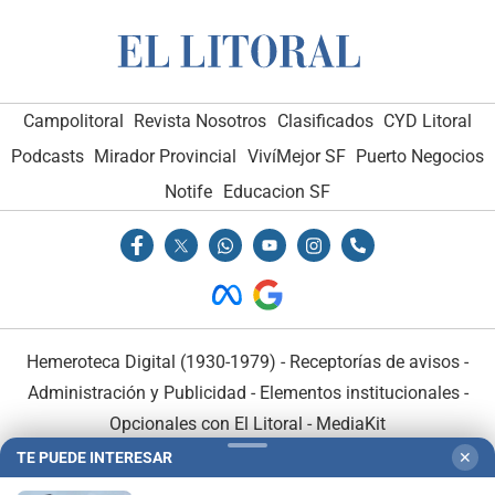
Campolitoral
Revista Nosotros
Clasificados
CYD Litoral
Podcasts
Mirador Provincial
VivíMejor SF
Puerto Negocios
Notife
Educacion SF
Hemeroteca Digital (1930-1979)
-
Receptorías de avisos
-
Administración y Publicidad
-
Elementos institucionales
-
Opcionales con El Litoral
-
MediaKit
TE PUEDE INTERESAR
✕
El Litoral es miembro de: