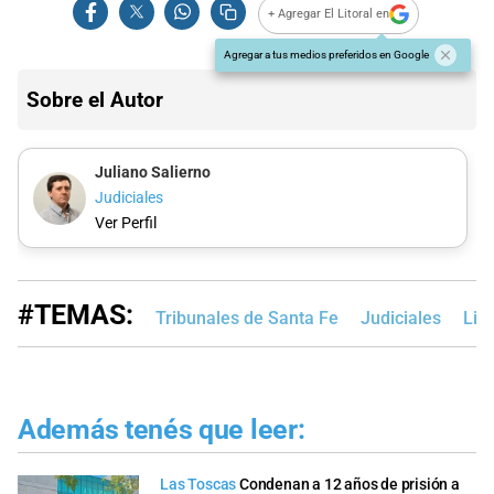
+ Agregar El Litoral en
Agregar a tus medios preferidos en Google
Sobre el Autor
Juliano Salierno
Judiciales
Ver Perfil
#TEMAS:
Tribunales de Santa Fe
Judiciales
Lis
Además tenés que leer:
Las Toscas
Condenan a 12 años de prisión a