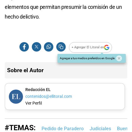
elementos que permitan presumir la comisión de un
hecho delictivo.
+ Agregar El Litoral en
Agregar a tus medios preferidos en Google
Sobre el Autor
Redacción EL
contenidos@ellitoral.com
Ver Perfil
#TEMAS:
Pedido de Paradero
Judiciales
Buenos