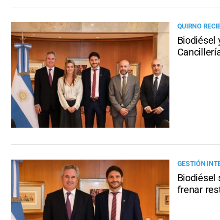
QUIRNO RECI
Biodiésel 
Cancillerí
GESTIÓN INT
Biodiésel 
frenar res