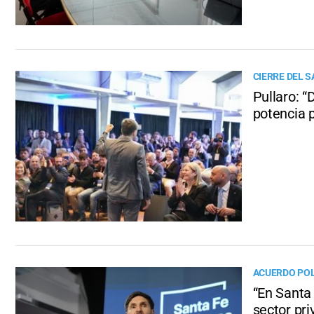
CIERRE DEL 
Pullaro: 
potencia 
ACUERDO POL
“En Santa 
sector pri