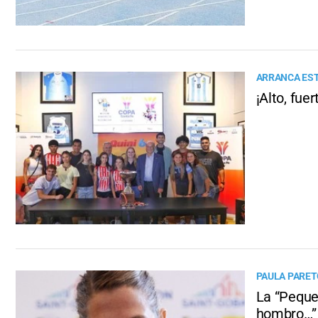
ARRANCA EST
¡Alto, fue
PAULA PARET
La “Peque”
hombro…”