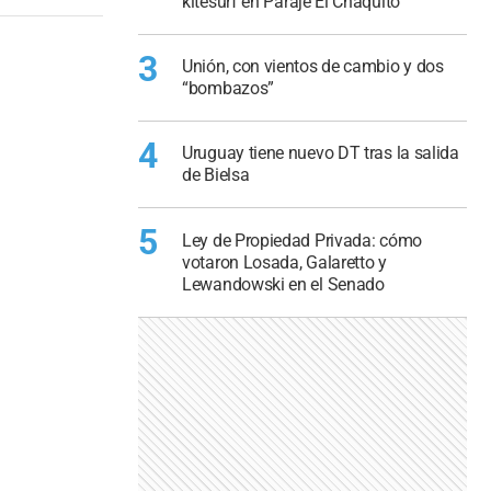
kitesurf en Paraje El Chaquito
3
Unión, con vientos de cambio y dos
“bombazos”
4
Uruguay tiene nuevo DT tras la salida
de Bielsa
5
Ley de Propiedad Privada: cómo
votaron Losada, Galaretto y
Lewandowski en el Senado