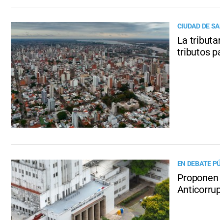
CIUDAD DE SA
La tributa
tributos p
EN DEBATE P
Proponen 
Anticorrup