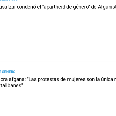
usafzai condenó el "apartheid de género" de Afganis
E GÉNERO
ora afgana: "Las protestas de mujeres son la única 
 talibanes"