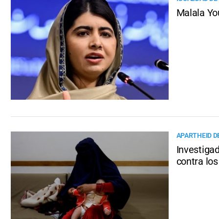
Malala Yo
APARTHEID D
Investigad
contra los