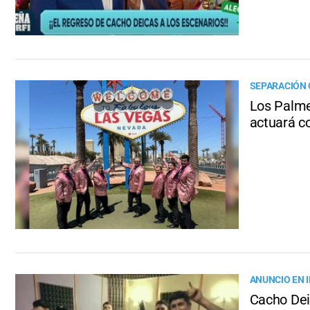
SEPARACIÓN
Los Palme
actuará c
ANUNCIO EN
Cacho Deic