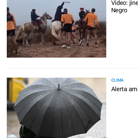
Video: jin
Negro
CLIMA
Alerta ama