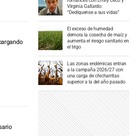
romances con Emily Ceco y
Virginia Gallardo:
“Dedíquense a sus vidas”
El exceso de humedad
demora la cosecha de maíz y
aumenta el riesgo sanitario en
scargando
el trigo
Las zonas endémicas entran
a la campaña 2026/27 con
una carga de chicharritas
superior a la del año pasado
sario