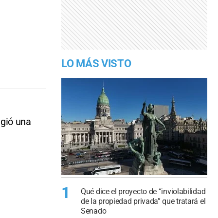
LO MÁS VISTO
agió una
1
Qué dice el proyecto de “inviolabilidad
de la propiedad privada” que tratará el
Senado