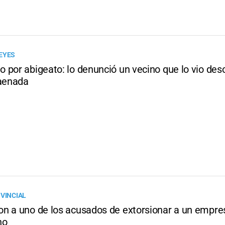
EYES
 por abigeato: lo denunció un vecino que lo vio de
faenada
OVINCIAL
n a uno de los acusados de extorsionar a un empre
no