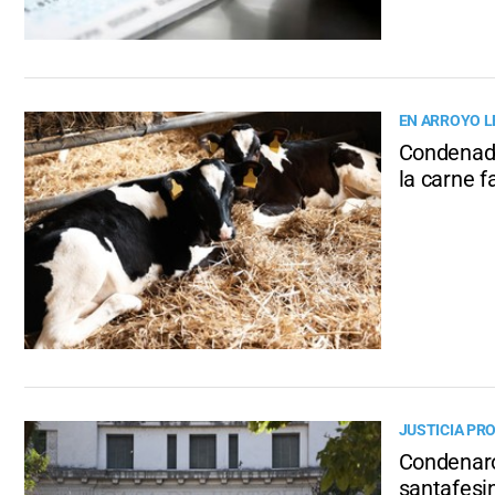
EN ARROYO L
Condenado
la carne 
JUSTICIA PR
Condenaro
santafesi