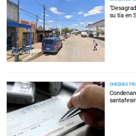
"Desagrade
su tía en 
CHEQUES TR
Condenaro
santafesi