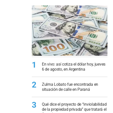
1
En vivo: así cotiza el dólar hoy, jueves
6 de agosto, en Argentina
2
Zulma Lobato fue encontrada en
situación de calle en Paraná
3
Qué dice el proyecto de “inviolabilidad
de la propiedad privada” que tratará el