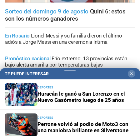
Sorteo del domingo 9 de agosto
Quini 6: estos
son los números ganadores
En Rosario
Lionel Messi y su familia dieron el último
adiós a Jorge Messi en una ceremonia íntima
Pronóstico nacional
Frío extremo: 13 provincias están
bajo alerta amarilla por temperaturas bajas
TE PUEDE INTERESAR
✕
Aniversario
El Litoral cumplió 108 años y celebró la
trayectoria de empleados que son parte de su historia
DEPORTES
Huracán le ganó a San Lorenzo en el
Nuevo Gasómetro luego de 25 años
Panorama astrológico
Horóscopo de hoy 9 de agosto de
2026
DEPORTES
Perrone volvió al podio de Moto3 con
una maniobra brillante en Silverstone