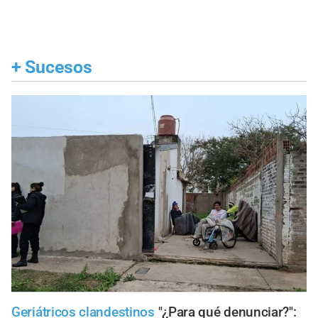
+
Sucesos
Geriátricos clandestinos
"¿Para qué denunciar?":