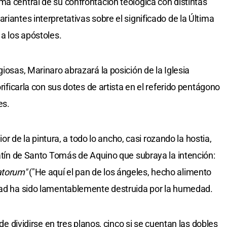
ma central de su confrontación teológica con distintas
riantes interpretativas sobre el significado de la Última
 a los apóstoles.
giosas, Marinaro abrazará la posición de la Iglesia
orificarla con sus dotes de artista en el referido pentágono
es.
rior de la pintura, a todo lo ancho, casi rozando la hostia,
latín de Santo Tomás de Aquino que subraya la intención:
atorum"
("He aquí el pan de los ángeles, hecho alimento
itad ha sido lamentablemente destruida por la humedad.
ede dividirse en tres planos, cinco si se cuentan las dobles