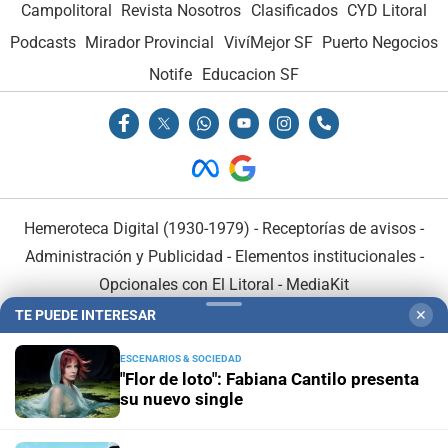
Campolitoral
Revista Nosotros
Clasificados
CYD Litoral
Podcasts
Mirador Provincial
VivíMejor SF
Puerto Negocios
Notife
Educacion SF
Hemeroteca Digital (1930-1979)
-
Receptorías de avisos
-
Administración y Publicidad
-
Elementos institucionales
-
Opcionales con El Litoral
-
MediaKit
TE PUEDE INTERESAR
✕
El Litoral es miembro de:
ESCENARIOS & SOCIEDAD
"Flor de loto": Fabiana Cantilo presenta
su nuevo single