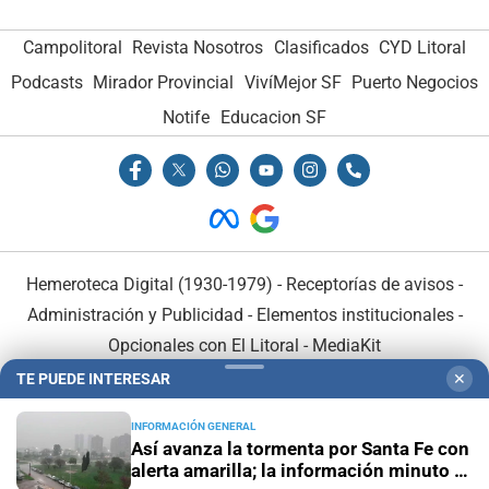
Campolitoral
Revista Nosotros
Clasificados
CYD Litoral
Podcasts
Mirador Provincial
VivíMejor SF
Puerto Negocios
Notife
Educacion SF
Hemeroteca Digital (1930-1979)
-
Receptorías de avisos
-
Administración y Publicidad
-
Elementos institucionales
-
Opcionales con El Litoral
-
MediaKit
TE PUEDE INTERESAR
✕
El Litoral es miembro de:
INFORMACIÓN GENERAL
Así avanza la tormenta por Santa Fe con
alerta amarilla; la información minuto a